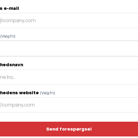
s e-mail
n
(Valgfri)
mhedsnavn
hedens website
(Valgfri)
Send forespørgsel