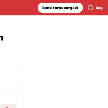
Send forespørgsel
Søg
n