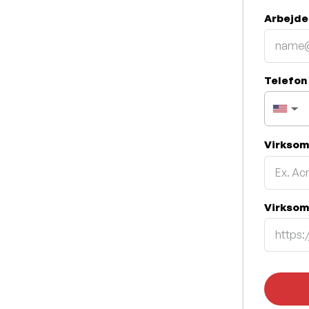
Arbejde
Telefo
▼
Virkso
Virksom