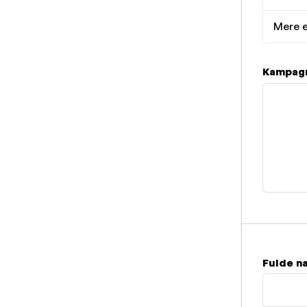
Mere e
Kampagn
Fulde n