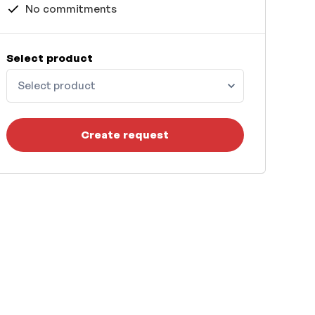
No commitments
Select product
Select product
Create request